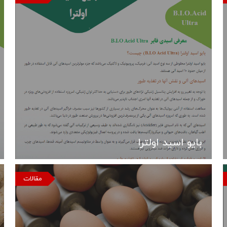
بایو اسید اولترا
مقالات