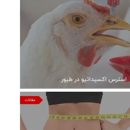
استرس اکسیداتیو در طیور
مقالات