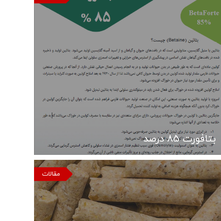
بتافورت ۸۵ درصد
مقالات